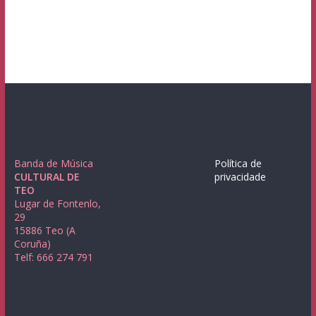
Banda de Música
Política de
CULTURAL DE
privacidade
TEO
Lugar de Fontenlo,
29
15886 Teo (A
Coruña)
Telf: 666 274 791