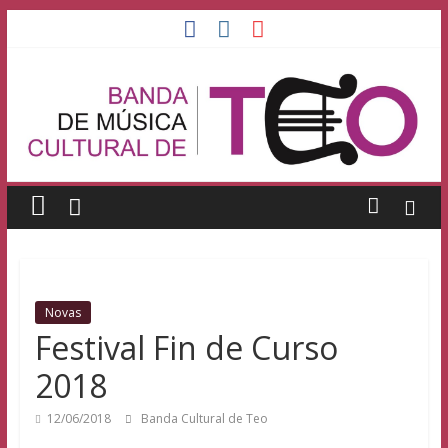
Saltar
al
Banda
contenido
de
Música
Cultural
de
Novas
Teo
Festival Fin de Curso
2018
Banda
Cultural
12/06/2018
Banda Cultural de Teo
de