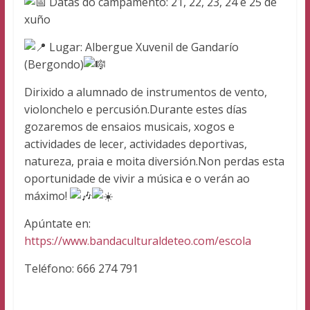
Datas do campamento: 21, 22, 23, 24 e 25 de
Teo
xuño
Lugar: Albergue Xuvenil de Gandarío
(Bergondo)
Dirixido a alumnado de instrumentos de vento,
violonchelo e percusión.Durante estes días
gozaremos de ensaios musicais, xogos e
actividades de lecer, actividades deportivas,
natureza, praia e moita diversión.Non perdas esta
oportunidade de vivir a música e o verán ao
máximo!
Apúntate en:
https://www.bandaculturaldeteo.com/escola
Teléfono: 666 274 791