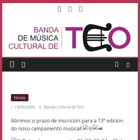
Saltar
al
Banda
contenido
de
Música
Cultural
de
Novas
Teo
14/05/2026
Banda Cultural de Teo
Abrimos o prazo de inscrición para a 13ª edición
Banda
do noso campamento musical!
Cultural
de