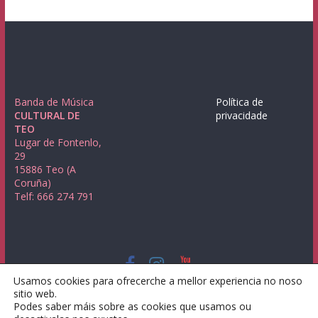
Banda de Música
Política de
CULTURAL DE
privacidade
TEO
Lugar de Fontenlo,
29
15886 Teo (A
Coruña)
Telf: 666 274 791
Usamos cookies para ofrecerche a mellor experiencia no noso
Copyright © 2026
Banda de Música Cultural de Teo
. Todos los
sitio web.
derechos reservados.
Podes saber máis sobre as cookies que usamos ou