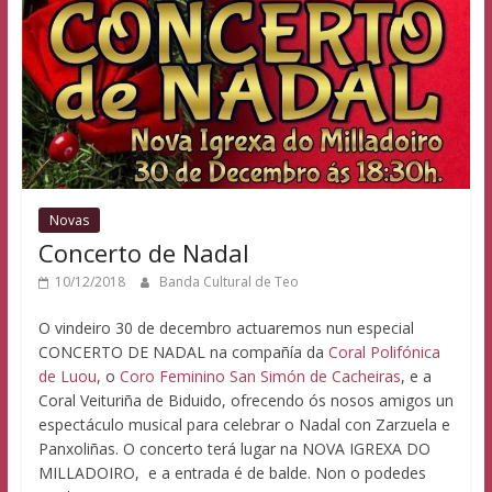
Novas
Concerto de Nadal
10/12/2018
Banda Cultural de Teo
O vindeiro 30 de decembro actuaremos nun especial
CONCERTO DE NADAL na compañía da
Coral Polifónica
de Luou
, o
Coro Feminino San Simón de Cacheiras
, e a
Coral Veituriña de Biduido, ofrecendo ós nosos amigos un
espectáculo musical para celebrar o Nadal con Zarzuela e
Panxoliñas. O concerto terá lugar na NOVA IGREXA DO
MILLADOIRO, e a entrada é de balde. Non o podedes