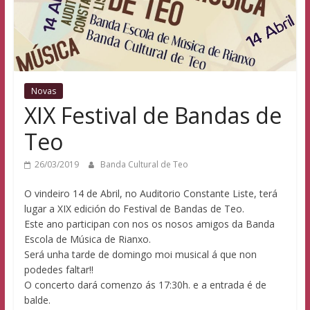
Teo
Novas
XIX Festival de Bandas de
Teo
26/03/2019
Banda Cultural de Teo
O vindeiro 14 de Abril, no Auditorio Constante Liste, terá
lugar a XIX edición do Festival de Bandas de Teo.
Este ano participan con nos os nosos amigos da Banda
Escola de Música de Rianxo.
Será unha tarde de domingo moi musical á que non
podedes faltar!!
O concerto dará comenzo ás 17:30h. e a entrada é de
balde.