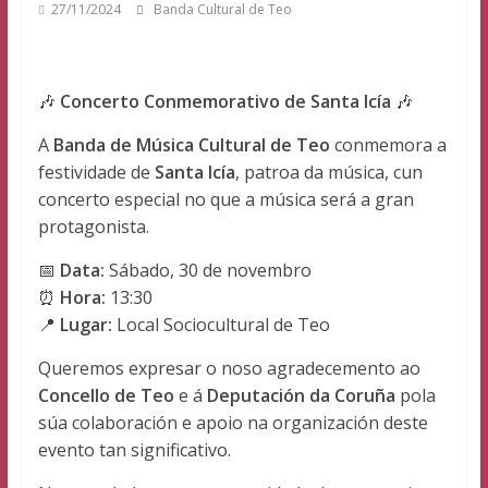
27/11/2024
Banda Cultural de Teo
Teo
🎶
Concerto Conmemorativo de Santa Icía
🎶
A
Banda de Música Cultural de Teo
conmemora a
festividade de
Santa Icía
, patroa da música, cun
concerto especial no que a música será a gran
protagonista.
📅
Data:
Sábado, 30 de novembro
⏰
Hora:
13:30
📍
Lugar:
Local Sociocultural de Teo
Queremos expresar o noso agradecemento ao
Concello de Teo
e á
Deputación da Coruña
pola
súa colaboración e apoio na organización deste
evento tan significativo.