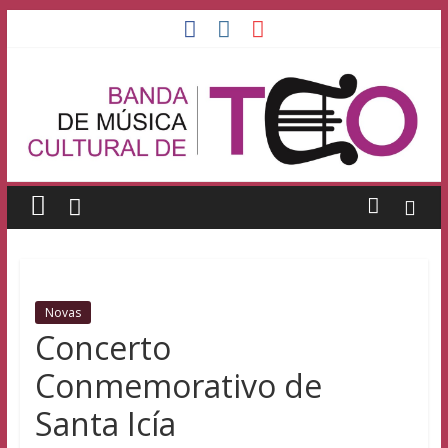
Saltar
al
Banda
contenido
de
Música
Cultural
de
Novas
Teo
Concerto
Conmemorativo de
Banda
Cultural
Santa Icía
de