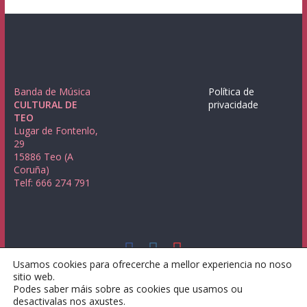
Banda de Música
Política de
CULTURAL DE
privacidade
TEO
Lugar de Fontenlo,
29
15886 Teo (A
Coruña)
Telf: 666 274 791
Usamos cookies para ofrecerche a mellor experiencia no noso
Copyright © 2026
Banda de Música Cultural de Teo
. Todos los
sitio web.
derechos reservados.
Podes saber máis sobre as cookies que usamos ou
Tema:
ColorMag
por ThemeGrill. Funciona con
WordPress
.
desactivalas nos axustes.